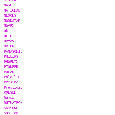
MYSTERY
NASH
NATIONAL
NESONS
NORDSTAR
NOVEX
Ok
OLTO
Orfey
ORION
PANASONIC
PHILIPS
PHOENIX
PIONEER
POLAR
Polarline
Presino
Prestigio
ROLSEN
Romsat
RUIMATECH
SAMSUNG
Samtron