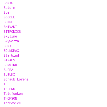
SANYO
Saturn
Sber
SCOOLE
SHARP
SHIVAKI
SITRONICS
Skyline
Skyworth
SONY
SOUNDMAX
StarWind
STRAUS
SUNWIND
SUPRA
SUZUKI
Sсhaub Lorenz
TCL
TECHNO
Telefunken
THOMSON
TopDevice