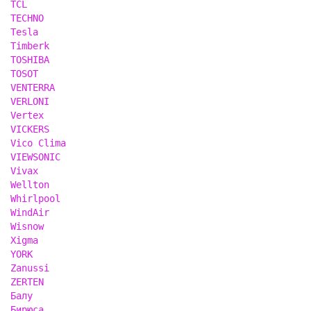
TCL
TECHNO
Tesla
Timberk
TOSHIBA
TOSOT
VENTERRA
VERLONI
Vertex
VICKERS
Vico Clima
VIEWSONIC
Vivax
Wellton
Whirlpool
WindAir
Wisnow
Xigma
YORK
Zanussi
ZERTEN
Балу
Бирюса