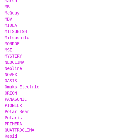
Marsa
MB
McQuay
MDV
MIDEA
MITSUBISHI
Mitsushito
MONROE
MSI
MYSTERY
NEOCLIMA
Neoline
NOVEX
OASIS
Omaks Electric
ORION
PANASONIC
PIONEER
Polar Bear
Polaris
PRIMERA
QUATTROCLIMA
Rapid