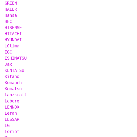
GREEN
HAIER
Hansa
HEC
HISENSE
HITACHI
HYUNDAI
iClima
IGC
ISHIMATSU
Jax
KENTATSU
Kitano
Komanchi
Komatsu
Lanzkraft
Leberg
LENNOX
Leran
LESSAR
LG
Loriot