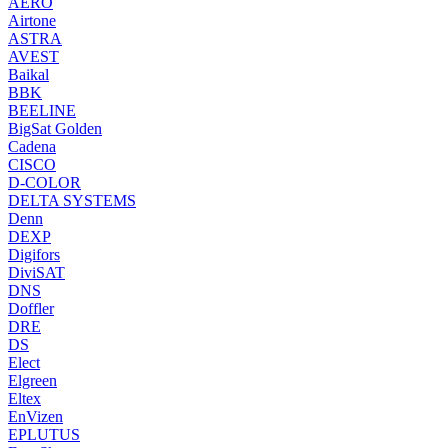
AERO
Airtone
ASTRA
AVEST
Baikal
BBK
BEELINE
BigSat Golden
Cadena
CISCO
D-COLOR
DELTA SYSTEMS
Denn
DEXP
Digifors
DiviSAT
DNS
Doffler
DRE
DS
Elect
Elgreen
Eltex
EnVizen
EPLUTUS