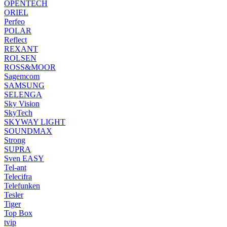
OPENTECH
ORIEL
Perfeo
POLAR
Reflect
REXANT
ROLSEN
ROSS&MOOR
Sagemcom
SAMSUNG
SELENGA
Sky Vision
SkyTech
SKYWAY LIGHT
SOUNDMAX
Strong
SUPRA
Sven EASY
Tel-ant
Telecifra
Telefunken
Tesler
Tiger
Top Box
tvip