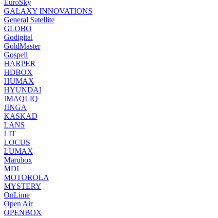
EuroSky
GALAXY INNOVATIONS
General Satellite
GLOBO
Godigital
GoldMaster
Gospell
HARPER
HDBOX
HUMAX
HYUNDAI
IMAQLIQ
JINGA
KASKAD
LANS
LIT
LOCUS
LUMAX
Marubox
MDI
MOTOROLA
MYSTERY
OnLime
Open Air
OPENBOX