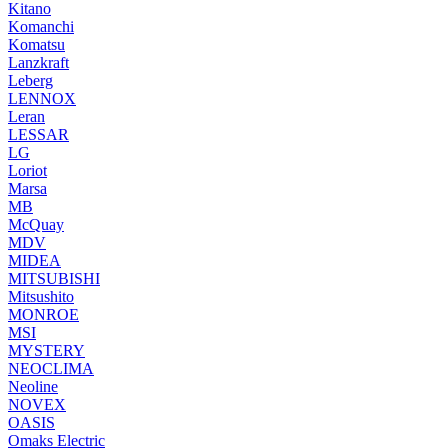
Kitano
Komanchi
Komatsu
Lanzkraft
Leberg
LENNOX
Leran
LESSAR
LG
Loriot
Marsa
MB
McQuay
MDV
MIDEA
MITSUBISHI
Mitsushito
MONROE
MSI
MYSTERY
NEOCLIMA
Neoline
NOVEX
OASIS
Omaks Electric