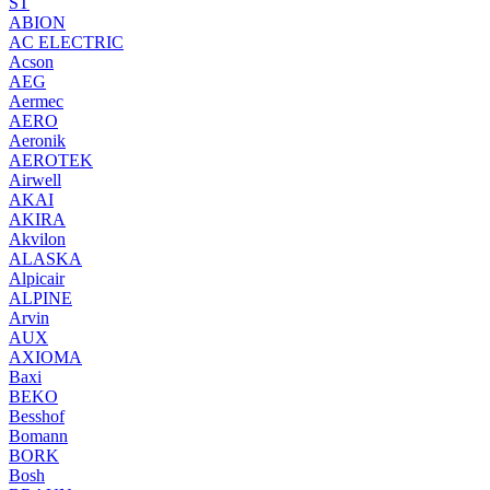
ST
ABION
AC ELECTRIC
Acson
AEG
Aermec
AERO
Aeronik
AEROTEK
Airwell
AKAI
AKIRA
Akvilon
ALASKA
Alpicair
ALPINE
Arvin
AUX
AXIOMA
Baxi
BEKO
Besshof
Bomann
BORK
Bosh