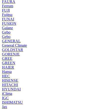
FAURA
Ferrum
FUJI
Fujitsu
FUNAI
FUSION
Galanz
Gebo
Gebo
GENERAL
General Climate
GOLDSTAR
GORENJE
GREE
GREEN
HAIER
Hansa
HEC
HISENSE
HITACHI
HYUNDAI
iClima
IGC
ISHIMATSU
Jax