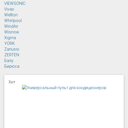
VIEWSONIC
Vivax
Wellton
Whirlpool
WindAir
Wisnow
Xigma
YORK
Zanussi
ZERTEN
Балу
Бирюса
Хит