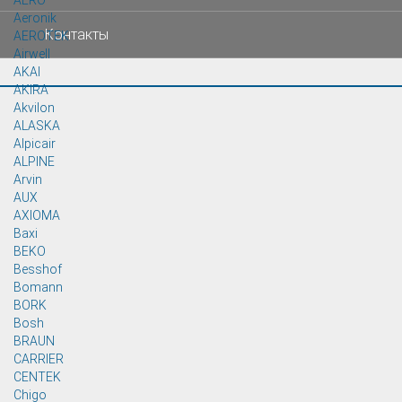
AERO
Aeronik
Контакты
AEROTEK
Airwell
AKAI
AKIRA
Akvilon
ALASKA
Alpicair
ALPINE
Arvin
AUX
AXIOMA
Baxi
BEKO
Besshof
Bomann
BORK
Bosh
BRAUN
CARRIER
CENTEK
Chigo