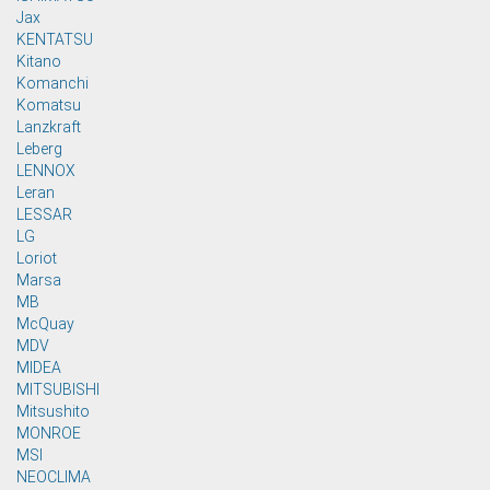
Jax
KENTATSU
Kitano
Komanchi
Komatsu
Lanzkraft
Leberg
LENNOX
Leran
LESSAR
LG
Loriot
Marsa
MB
McQuay
MDV
MIDEA
MITSUBISHI
Mitsushito
MONROE
MSI
NEOCLIMA