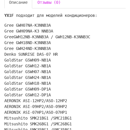
Описание
Отзывы (0)
YX1F
подходит для моделей кондиционеров:
Gree GWH07NА-К3NNB3A
Gree GWH09NА-К3 NNB3A
GreeGWH12NB-К3NNB3A / GWH12NB-К3NNB3С
Gree GWH18ND-К3NNB3A
Gree GWH24ND-К3NNB3A
Denko SUNRISE DAS-07 HR
GoldStar GSWH09-NB1A
GoldStar GSWH12-NB1A
GoldStar GSWH07-NB1A
GoldStar GSWH24-NB1A
GoldStar GSWH18-NB1A
GoldStar GSWH09-DP1A
GoldStar GSWH12-DP1A
AERONIK ASI-12HP2/ASO-12HP2
AERONIK ASI-09HP2/ASO-09HP2
AERONIK ASI-07HP1/ASO-07HP1
Mitsushito SMK21BG1 /SMC21BG1
Mitsushito SMK26BG1 /SMC26BG1
Mitsushito SMK35BG1 /SMC35BG1