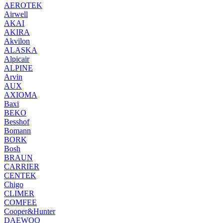
AEROTEK
Airwell
AKAI
AKIRA
Akvilon
ALASKA
Alpicair
ALPINE
Arvin
AUX
AXIOMA
Baxi
BEKO
Besshof
Bomann
BORK
Bosh
BRAUN
CARRIER
CENTEK
Chigo
CLIMER
COMFEE
Cooper&Hunter
DAEWOO