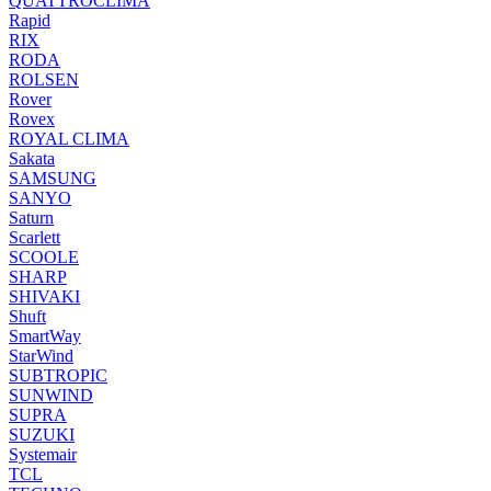
QUATTROCLIMA
Rapid
RIX
RODA
ROLSEN
Rover
Rovex
ROYAL CLIMA
Sakata
SAMSUNG
SANYO
Saturn
Scarlett
SCOOLE
SHARP
SHIVAKI
Shuft
SmartWay
StarWind
SUBTROPIC
SUNWIND
SUPRA
SUZUKI
Systemair
TCL