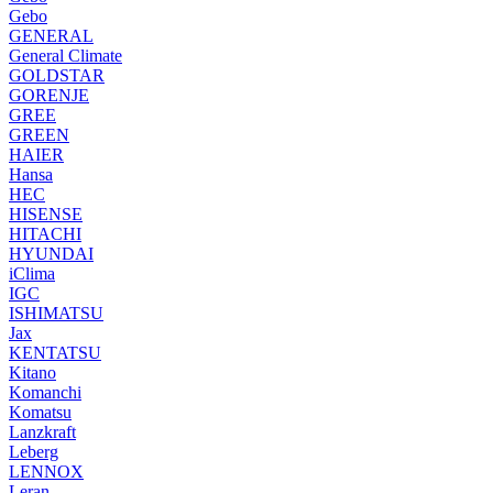
Gebo
GENERAL
General Climate
GOLDSTAR
GORENJE
GREE
GREEN
HAIER
Hansa
HEC
HISENSE
HITACHI
HYUNDAI
iClima
IGC
ISHIMATSU
Jax
KENTATSU
Kitano
Komanchi
Komatsu
Lanzkraft
Leberg
LENNOX
Leran