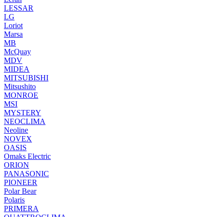
LESSAR
LG
Loriot
Marsa
MB
McQuay
MDV
MIDEA
MITSUBISHI
Mitsushito
MONROE
MSI
MYSTERY
NEOCLIMA
Neoline
NOVEX
OASIS
Omaks Electric
ORION
PANASONIC
PIONEER
Polar Bear
Polaris
PRIMERA