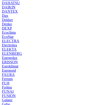
DAHATSU
DAIKIN
DANTEX
Dax
Dekker
Denko
DEXP
Ecoclima
EcoStar
ELECTRA
Electrolux
ELEKTA
ELENBERG
Energolux
ERISSON
Euroklimat
Euronord
FAURA
Ferrum
FUJI
Fujitsu
FUNAI
FUSION
Galanz
Gebo