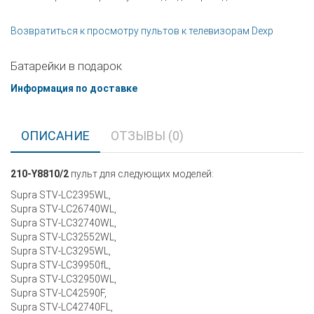
Возвратиться к просмотру пультов к телевизорам Dexp
Батарейки в подарок
Информация по доставке
ОПИСАНИЕ
ОТЗЫВЫ (0)
210-Y8810/2
пульт для следующих моделей:
Supra STV-LC2395WL,
Supra STV-LC26740WL,
Supra STV-LC32740WL,
Supra STV-LC32552WL,
Supra STV-LC3295WL,
Supra STV-LC39950fL,
Supra STV-LC32950WL,
Supra STV-LC42590F,
Supra STV-LC42740FL,