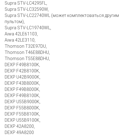
Supra STV-LC4295FL,
Supra STV-LC32590W,
Supra STV-LC22740WL (может комплектоваться другим
пультом),
Supra STV-LC19740WL,
Aiwa 42LE61103,
Aiwa 42LE3110,
Thomson T32E97DU,
Thomson T46E88DHU,
Thomson T55E88DHU,
DEXP F49B8100K,
DEXP F42B8100K,
DEXP U42B9000K,
DEXP F43B8000K,
DEXP F49B8000K,
DEXP F49B8100K,
DEXP U55B9000K,
DEXP F55B8000K,
DEXP F55B8100K,
DEXP U55B9100K,
DEXP 42A8200,
DEXP 49A8200