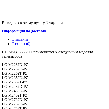
В подарок к этому пульту батарейки
Информация по доставке
Описание
Отзывы (0)
LG AKB73655822
применяется к следующим моделям
телевизоров:
LG M2232D-PZ
LG M2252D-PZ
LG M2252T-PZ
LG M2352D-PZ
LG M2352T-PZ
LG M2432D-PZ
LG M2452D-PZ
LG M2452T-PZ
LG M2732D-PZ
LG M2752D-PZ
LG M2752T-PZ