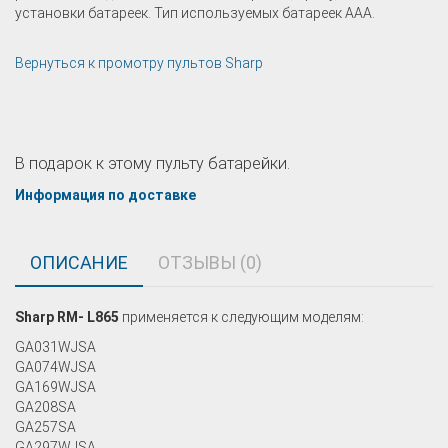
установки батареек. Тип используемых батареек AAA.
Вернуться к промотру пультов Sharp
В подарок к этому пульту батарейки.
Информация по доставке
ОПИСАНИЕ
ОТЗЫВЫ (0)
Sharp RM- L865
применяется к следующим моделям:
GA031WJSA
GA074WJSA
GA169WJSA
GA208SA
GA257SA
GA297WJSA