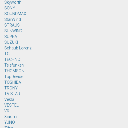
Skyworth
SONY
SOUNDMAX
StarWind
STRAUS
SUNWIND
SUPRA
SUZUKI
Sсhaub Lorenz
TCL
TECHNO
Telefunken
THOMSON
TopDevice
TOSHIBA
TRONY
TV STAR
Vekta
VESTEL
VR
Xiaomi
YUNO