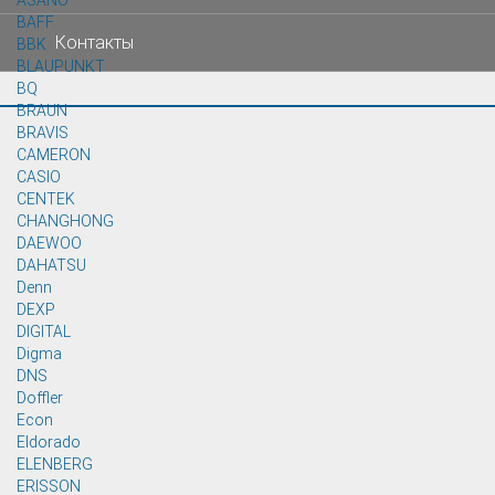
ASANO
BAFF
Контакты
BBK
BLAUPUNKT
BQ
BRAUN
BRAVIS
CAMERON
CASIO
CENTEK
CHANGHONG
DAEWOO
DAHATSU
Denn
DEXP
DIGITAL
Digma
DNS
Doffler
Econ
Eldorado
ELENBERG
ERISSON