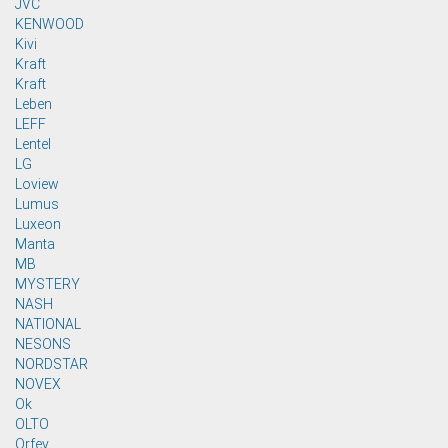
JVC
KENWOOD
Kivi
Kraft
Kraft
Leben
LEFF
Lentel
LG
Loview
Lumus
Luxeon
Manta
MB
MYSTERY
NASH
NATIONAL
NESONS
NORDSTAR
NOVEX
Ok
OLTO
Orfey