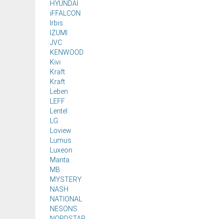
HYUNDAI
iFFALCON
Irbis
IZUMI
JVC
KENWOOD
Kivi
Kraft
Kraft
Leben
LEFF
Lentel
LG
Loview
Lumus
Luxeon
Manta
MB
MYSTERY
NASH
NATIONAL
NESONS
NORDSTAR