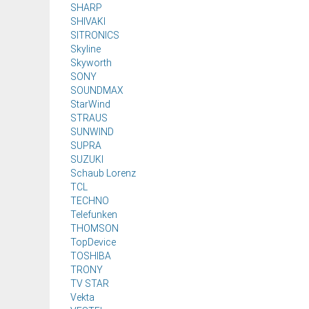
SHARP
SHIVAKI
SITRONICS
Skyline
Skyworth
SONY
SOUNDMAX
StarWind
STRAUS
SUNWIND
SUPRA
SUZUKI
Sсhaub Lorenz
TCL
TECHNO
Telefunken
THOMSON
TopDevice
TOSHIBA
TRONY
TV STAR
Vekta